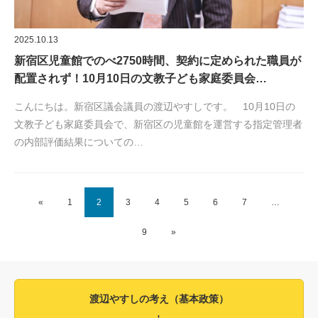
2025.10.13
新宿区児童館でのべ2750時間、契約に定められた職員が
配置されず！10月10日の文教子ども家庭委員会…
こんにちは。新宿区議会議員の渡辺やすしです。 10月10日の
文教子ども家庭委員会で、新宿区の児童館を運営する指定管理者
の内部評価結果についての…
«
1
2
3
4
5
6
7
…
9
»
渡辺やすしの考え（基本政策）