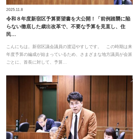
2025.11.8
令和８年度新宿区予算要望書を大公開！「前例踏襲に陥
らない徹底した歳出改革で、不要な予算を見直し、住
民…
こんにちは。新宿区議会議員の渡辺やすしです。 この時期は来
年度予算の編成が始まっているため、さまざまな地方議員が会派
ごとに、首長に対して、予算…