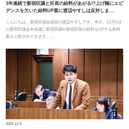
3年連続で新宿区議と区長の給料があがる!?上げ幅にエビ
デンスを欠いた給料UP案に渡辺やすしは反対しま…
こんにちは。新宿区議会議員の渡辺やすしです。本日、12月5日
の新宿区議会本会議に新宿区議や新宿区長の給料をUPする条例
案が上程されてきます。…
2025.12.3