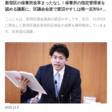
新宿区の保養所改革まったなし！保養所の指定管理者を
認める議案に、区議会会派で渡辺やすしは唯一反対&#…
こんにちは。新宿区議会議員の渡辺やすしです。先日、12月5日
に閉会した新宿区議会第四回定例会の成果を随時報告していきま
す。区長提出議案…
2025.12.5