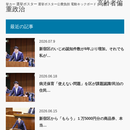
高齢者偏
選挙ポスター
挙カー
選挙ポスター公費負担
電動キックボード
重政治
最近の記事
2026.07.9
新宿区のいじめ認知件数が4年ぶり増加。それでも
私が…
2026.06.18
病児保育「使えない問題」を区が課題認識!民泊の
住民…
2026.06.15
新宿区から「もらう」１万5000円分の商品券、本
当…