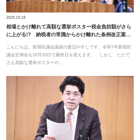
2025.10.18
相場とかけ離れて高額な選挙ポスター税金負担額がさら
に上がる!? 納税者の常識からかけ離れた条例改正案…
こんにちは。新宿区議会議員の渡辺やすしです。令和7年新宿区
議会定例会も10月20日で最終日を迎えます。 しかし、ただで
さえ高額な選挙ポスターの…