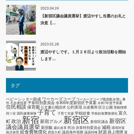
2023.04.24
【新宿区議会議員選挙】渡辺やすし当選のお礼と
決意【…
2023.01.28
渡辺やすしです。１月２８日より政治活動を開始
します…
タグ
ワーカーズコープ
ベビーシッター助成
ワーカーズコープ職員数水増し事
予算特別委員会
令和6年度新宿区予算案
件
不在者投票
令和7年度予算案
住民相談
保育園
公約実現
公文書公開請求
出産費用
区立公園
受動喫煙
子育て
富久
学校給食
四ツ谷
国民健康保険
子育て支援
学校給食費無償化
新宿区
新宿
新宿区
政治
新宿グルメ
町
新宿区議会
議会議員選挙
減税
新宿飯
民泊
決算特別委員会
歳出改革
環境対策
給食費無償化
財源
路上喫煙
議員海外視察
病児保育
西富久町
議員特権
選