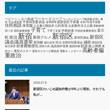
タグ
ワーカーズコープ
ベビーシッター助成
ワーカーズコープ職員数水増し事
予算特別委員会
令和6年度新宿区予算案
件
不在者投票
令和7年度予算案
住民相談
保育園
公約実現
公文書公開請求
出産費用
区立公園
受動喫煙
子育て
富久
学校給食
四ツ谷
国民健康保険
子育て支援
学校給食費無償化
新宿区
新宿
新宿区
政治
新宿グルメ
町
新宿区議会
議会議員選挙
減税
新宿飯
民泊
決算特別委員会
歳出改革
環境対策
給食費無償化
財源
路上喫煙
議員海外視察
病児保育
西富久町
議員特権
選
高齢者偏
選挙ポスター
挙カー
選挙ポスター公費負担
電動キックボード
重政治
最近の記事
2026.07.9
新宿区のいじめ認知件数が4年ぶり増加。それでも
私が…