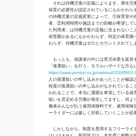
それは待機児童の定義によります。厚生労働
保育の必要性が認定されているにもかかわら
の待機児童の定義変更によって、①保育室や
者、②利用時間や施設までの距離が希望して
た利用者、は待機児童の定義に含まれないこ
保育園があるにもかかわらず、特定の保育園
わらず、待機児童はゼロとカウントされてし
もっとも、保護者の中には育児休業を延長す
「落選狙い」を行う、モラルハザードな方も
https://www.yomiuri.co.jp/national/2024050
人の落選狙いの申し込みがあったことが確認
程度の落選狙いの申し込みがなされているこ
われることで、本当に通園を希望している保
狙いを見定める労働が発生してますし、何よ
働者みんなが払う雇用保険料です。雇用保険
ーライダーには厳しく対処していくことが必
しかしながら、制度を悪用するフリーライダ
はいけません。新宿区では、本年度に複数の