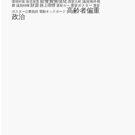
給食費無償化
議員海外視
環境対策
病児保育
西富久町
財源
路上喫煙
察
選挙ポスター
議員特権
選挙カー
選挙
高齢者偏重
ポスター公費負担
電動キックボード
政治