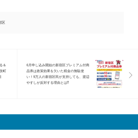
宿区
る＆
6月申し込み開始の新宿区プレミアム付商
伎町
品券は政策効果を欠いた税金の無駄使
日
い！9万人の新宿区民が支持しても、渡辺
やすしが反対する理由とは⁉