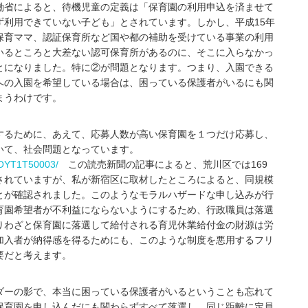
省によると、待機児童の定義は「保育園の利用申込を済ませて
ず利用できていない子ども」とされています。しかし、平成15年
保育ママ、認証保育所など国や都の補助を受けている事業の利用
いるところと大差ない認可保育所があるのに、そこに入らなかっ
とになりました。特に②が問題となります。つまり、入園できる
への入園を希望している場合は、困っている保護者がいるにも関
まうわけです。
るために、あえて、応募人数が高い保育園を１つだけ応募し、
いて、社会問題となっています。
3-OYT1T50003/
この読売新聞の記事によると、荒川区では169
されていますが、私が新宿区に取材したところによると、同規模
とが確認されました。このようなモラルハザードな申し込みが行
育園希望者が不利益にならないようにするため、行政職員は落選
りわざと保育園に落選して給付される育児休業給付金の財源は労
加入者が納得感を得るためにも、このような制度を悪用するフリ
要だと考えます。
ーの影で、本当に困っている保護者がいるということも忘れて
保育園を申し込んだにも関わらずすべて落選し、同じ距離に定員