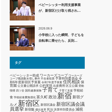
ベビーシッター利用支援事業
が、新宿区だけ取り残され…
2026.06.9
小学校に入った瞬間、子どもを
自転車に乗せたら、反則…
タグ
ワーカーズコープ
ベビーシッター助成
ワーカーズ
予算特別委員会
令
コープ職員数水増し事件
不在者投票
住民相談
保
和6年度新宿区予算案
令和7年度予算案
育園
公約実現
公文書公開請求
出産費用
区立公園
受動
子育て
学校給
喫煙
四ツ谷
国民健康保険
子育て支援
新宿
政治
新宿グ
富久町
食
学校給食費無償化
新宿区
新宿区議会議
ルメ
新宿区議会
員選挙
減税
新宿飯
民泊
決算特別委員会
歳出改革