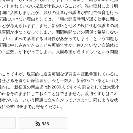
ウントされていない児童が十数人いることが、私の取材により明
育園に入園しましたが、残りの児童は保護者が自宅で保育を行っ
育園にいけない理由としては、「朝の開園時間が遅く仕事に間に
などが考えられます。また、新宿区と他区の境に住む保護者の場
保育園が少なくなってしまい、開園時間などの関係で希望しない
しまい、すべて落選する可能性があがってしまう、という問題も
育園に申し込みできることも可能ですが、住んでいない自治体に
の「点数」が下がってしまい。入園希望が通りずらいという問題
ことですが、現実的に通園可能な保育園を複数希望しているに
育せざるを得ない保護者が、今も十数人、新宿区にいるという現
かに、新宿区の新生児は約2000人ですから割合としては大変小
の声をそのままにしておくことはできません。渡辺やすしはこれ
護者がいる」という問題に立ち向かっていきます。同じような状
に公式LINEまでお寄せください。
RSS