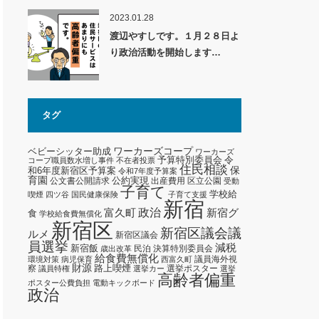
2023.01.28
渡辺やすしです。１月２８日よ
り政治活動を開始します…
タグ
ワーカーズコープ
ベビーシッター助成
ワーカーズ
予算特別委員会
令
コープ職員数水増し事件
不在者投票
住民相談
保
和6年度新宿区予算案
令和7年度予算案
育園
公約実現
公文書公開請求
出産費用
区立公園
受動
子育て
学校給
喫煙
四ツ谷
国民健康保険
子育て支援
新宿
政治
新宿グ
富久町
食
学校給食費無償化
新宿区
新宿区議会議
ルメ
新宿区議会
員選挙
減税
新宿飯
民泊
決算特別委員会
歳出改革
給食費無償化
議員海外視
環境対策
病児保育
西富久町
財源
路上喫煙
察
選挙ポスター
議員特権
選挙カー
選挙
高齢者偏重
ポスター公費負担
電動キックボード
政治