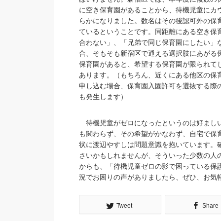
に空き保育園があることから、待機児童にカ
らかになりました。数名はその後認可外の保
ているということです。同距離にある空き保
合わない」、「兄弟で同じ保育園にしたい」
合、そもそも新宿区で通える選択肢にあがる
保育園があると、希望する保育園が限られて
あります。（もちろん、近くにある他区の保
申し込む場合、保育園入園許可を選抜する際
も発生します）
待機児童がゼロになったというのは好ましい
も関わらず、その希望がかなわず、自宅で保
状に渡辺やすしは問題意識を抱いています。確
さいかもしれませんが、そういった少数の人
からも、「待機児童ゼロの影で困っている保
況でお困りの声がありましたら、ぜひ、お気軽
Tweet
Share