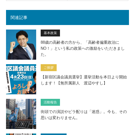
関連記事
基本政策
88歳の高齢者の方から、「高齢者偏重政治に
NO！」という私の政策への激励をいただきまし
た。
ご挨拶
【新宿区議会議員選挙】選挙活動を本日より開始
します！【無所属新人 渡辺やすし】
活動報告
街頭での演説やビラ配りは「迷惑」。今も、その
思いは変わりません。