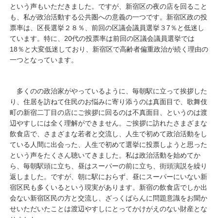
という声もいただきました。ですが、新宿区の夜の店を回ること
も、私が政治活動する公共圏への意義の一つです。新宿区政の投
票率は、区長選挙２８％、前回の区議会議員選挙３7％と低迷し
ています。特に、20代の投票率は前回の区議会議員選挙では
18％と大変低迷しており、新宿区で高齢者偏重政治が続く理由の
一つとなっています。
多くのの政治家がやっているように、毎朝駅に立って挨拶した
り、住居を訪ねて住民のお悩みに寄り添うのは真面目で、歌舞伎
町の新宿二丁目の店にご挨拶に回るのは不真面目、というのは渡
辺やすしには全く理解ができません。ご挨拶に訪れたさまざまな
飲食店で、さまざまな若者と交流し、人生で初めて政治活動をし
ている人間に出会った、人生で初めて選挙に投票しようと思った
という声をたくさん聴いてきました。私は政治活動を始めてか
ら、毎朝駅頭に立ち、昼はスーパーの前に立ち、街頭演説を繰り
返しました。ですが、朝に駅におらず、昼にスーパーにいない新
宿区民も多くいるという現実があります。新宿の飲食店でしか出
会ない新宿区民の方と交流し、ざっくばらんに問題意識をお聞か
せいただいたことは渡辺やすしにとってかけがえのない財産とな