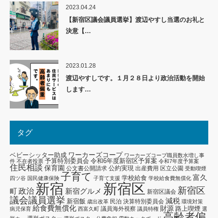
2023.04.24
【新宿区議会議員選挙】渡辺やすし当選のお礼と
決意【…
2023.01.28
渡辺やすしです。１月２８日より政治活動を開始
します…
タグ
ワーカーズコープ
ベビーシッター助成
ワーカーズコープ職員数水増し事
予算特別委員会
令和6年度新宿区予算案
件
不在者投票
令和7年度予算案
住民相談
保育園
公約実現
公文書公開請求
出産費用
区立公園
受動喫煙
子育て
富久
学校給食
四ツ谷
国民健康保険
子育て支援
学校給食費無償化
新宿区
新宿
新宿区
政治
新宿グルメ
町
新宿区議会
議会議員選挙
減税
新宿飯
民泊
決算特別委員会
歳出改革
環境対策
給食費無償化
財源
路上喫煙
議員海外視察
病児保育
西富久町
議員特権
選
高齢者偏