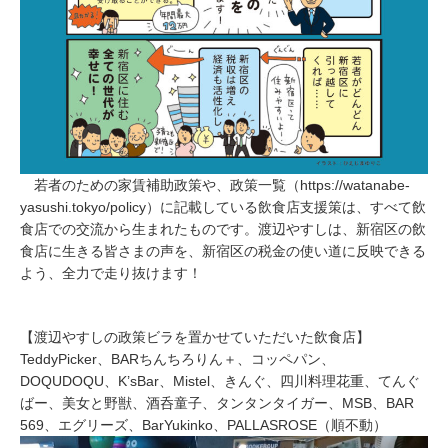
若者のための家賃補助政策や、政策一覧（https://watanabe-
yasushi.tokyo/policy）に記載している飲食店支援策は、すべて飲
食店での交流から生まれたものです。渡辺やすしは、新宿区の飲
食店に生きる皆さまの声を、新宿区の税金の使い道に反映できる
よう、全力で走り抜けます！
【渡辺やすしの政策ビラを置かせていただいた飲食店】
TeddyPicker、BARちんちろりん＋、コッペパン、
DOQUDOQU、K’sBar、Mistel、きんぐ、四川料理花重、てんぐ
ばー、美女と野獣、酒呑童子、タンタンタイガー、MSB、BAR
569、エグリーズ、BarYukinko、PALLASROSE（順不動）