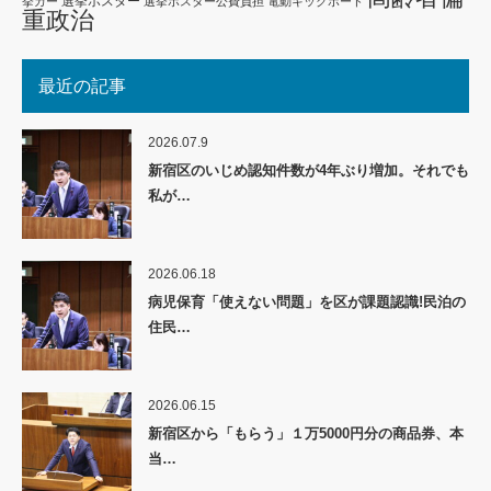
選挙ポスター
挙カー
選挙ポスター公費負担
電動キックボード
重政治
最近の記事
2026.07.9
新宿区のいじめ認知件数が4年ぶり増加。それでも
私が…
2026.06.18
病児保育「使えない問題」を区が課題認識!民泊の
住民…
2026.06.15
新宿区から「もらう」１万5000円分の商品券、本
当…