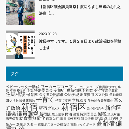
【新宿区議会議員選挙】渡辺やすし当選のお礼と
決意【…
2023.01.28
渡辺やすしです。１月２８日より政治活動を開始
します…
タグ
ワーカーズコープ
ベビーシッター助成
ワーカーズコープ職員数水増し事
予算特別委員会
令和6年度新宿区予算案
件
不在者投票
令和7年度予算案
住民相談
保育園
公約実現
公文書公開請求
出産費用
区立公園
受動喫煙
子育て
富久
学校給食
四ツ谷
国民健康保険
子育て支援
学校給食費無償化
新宿区
新宿
新宿区
政治
新宿グルメ
町
新宿区議会
議会議員選挙
減税
新宿飯
民泊
決算特別委員会
歳出改革
環境対策
給食費無償化
財源
路上喫煙
議員海外視察
病児保育
西富久町
議員特権
選
高齢者偏
選挙ポスター
挙カー
選挙ポスター公費負担
電動キックボード