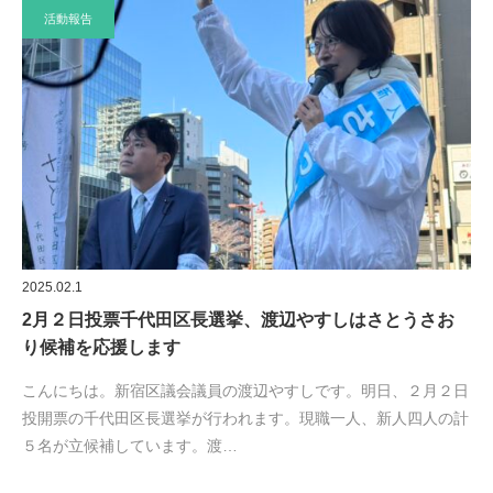
活動報告
2025.02.1
2月２日投票千代田区長選挙、渡辺やすしはさとうさお
り候補を応援します
こんにちは。新宿区議会議員の渡辺やすしです。明日、２月２日
投開票の千代田区長選挙が行われます。現職一人、新人四人の計
５名が立候補しています。渡…