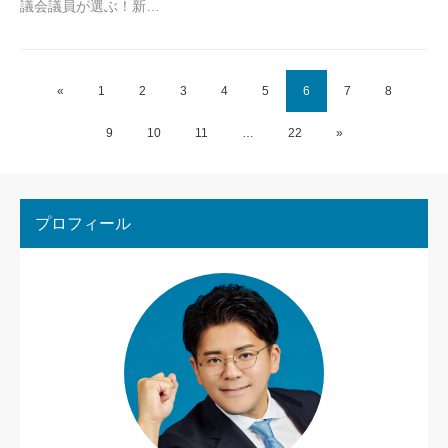
議会議員が選ぶ！新…
«
1
2
3
4
5
6
7
8
9
10
11
…
22
»
プロフィール