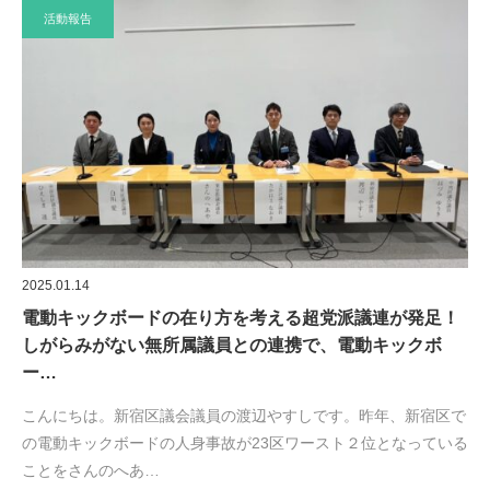
活動報告
2025.01.14
電動キックボードの在り方を考える超党派議連が発足！
しがらみがない無所属議員との連携で、電動キックボ
ー…
こんにちは。新宿区議会議員の渡辺やすしです。昨年、新宿区で
の電動キックボードの人身事故が23区ワースト２位となっている
ことをさんのへあ…