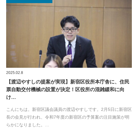
2025.02.8
【渡辺やすしの提案が実現】新宿区役所本庁舎に、住民
票自動交付機械の設置が決定！区役所の混雑緩和に向
け…
こんにちは。新宿区議会議員の渡辺やすしです。2月5日に新宿区
長の会見が行われ、令和7年度の新宿区の予算案の注目施策が明
らかになりました。…