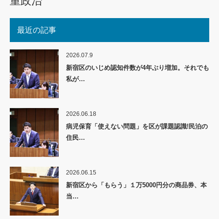
重政治
最近の記事
2026.07.9
新宿区のいじめ認知件数が4年ぶり増加。それでも
私が…
2026.06.18
病児保育「使えない問題」を区が課題認識!民泊の
住民…
2026.06.15
新宿区から「もらう」１万5000円分の商品券、本
当…