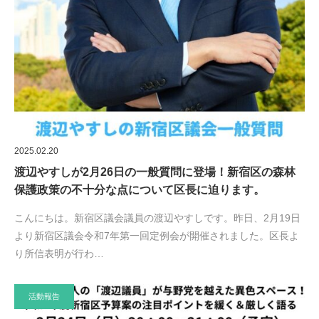
2025.02.20
渡辺やすしが2月26日の一般質問に登場！新宿区の森林
保護政策の不十分な点について区長に迫ります。
こんにちは。新宿区議会議員の渡辺やすしです。昨日、2月19日
より新宿区議会令和7年第一回定例会が開催されました。区長よ
り所信表明が行わ…
活動報告