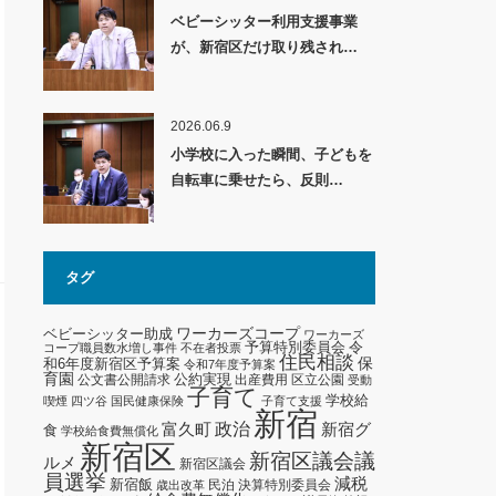
ベビーシッター利用支援事業
が、新宿区だけ取り残され…
2026.06.9
小学校に入った瞬間、子どもを
自転車に乗せたら、反則…
タグ
ワーカーズコープ
ベビーシッター助成
ワーカーズ
予算特別委員会
令
コープ職員数水増し事件
不在者投票
住民相談
保
和6年度新宿区予算案
令和7年度予算案
育園
公約実現
公文書公開請求
出産費用
区立公園
受動
子育て
学校給
喫煙
四ツ谷
国民健康保険
子育て支援
新宿
政治
新宿グ
富久町
食
学校給食費無償化
新宿区
新宿区議会議
ルメ
新宿区議会
員選挙
減税
新宿飯
民泊
決算特別委員会
歳出改革