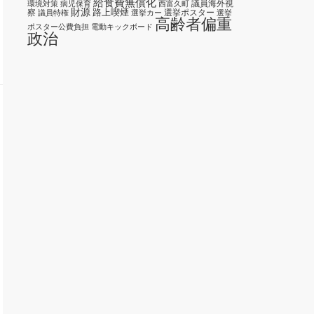
給食費無償化
議員海外視
環境対策
病児保育
西富久町
財源
路上喫煙
察
選挙ポスター
議員特権
選挙カー
選挙
高齢者偏重
ポスター公費負担
電動キックボード
政治