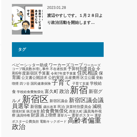
2023.01.28
渡辺やすしです。１月２８日よ
り政治活動を開始します…
タグ
ワーカーズコープ
ベビーシッター助成
ワーカーズ
予算特別委員会
令
コープ職員数水増し事件
不在者投票
住民相談
保
和6年度新宿区予算案
令和7年度予算案
育園
公約実現
公文書公開請求
出産費用
区立公園
受動
子育て
学校給
喫煙
四ツ谷
国民健康保険
子育て支援
新宿
政治
新宿グ
富久町
食
学校給食費無償化
新宿区
新宿区議会議
ルメ
新宿区議会
員選挙
減税
新宿飯
民泊
決算特別委員会
歳出改革
給食費無償化
議員海外視
環境対策
病児保育
西富久町
財源
路上喫煙
察
選挙ポスター
議員特権
選挙カー
選挙
高齢者偏重
ポスター公費負担
電動キックボード
政治