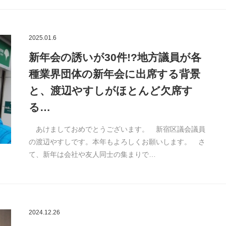
2025.01.6
新年会の誘いが30件!?地方議員が各
種業界団体の新年会に出席する背景
と、渡辺やすしがほとんど欠席す
る…
あけましておめでとうございます。 新宿区議会議員
の渡辺やすしです。本年もよろしくお願いします。 さ
て、新年は会社や友人同士の集まりで…
2024.12.26