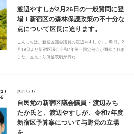
渡辺やすしが2月26日の一般質問に登
場！新宿区の森林保護政策の不十分な
点について区長に迫ります。
こんにちは。新宿区議会議員の渡辺やすしです。昨日、2
月19日より新宿区議会令和7年第一回定例会が開催されま
した。区長より所信表明が行わ…
2025.02.17
自民党の新宿区議会議員・渡辺みち
たか氏と、渡辺やすしが、令和7年度
新宿区予算案について与野党の立場
を…