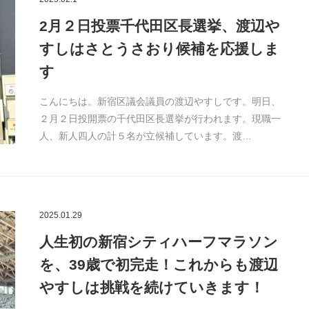
2月２日投票千代田区長選挙、渡辺や
すしはさとうさおり候補を応援しま
す
こんにちは。新宿区議会議員の渡辺やすしです。明日、
２月２日投開票の千代田区長選挙が行われます。現職一
人、新人四人の計５名が立候補しています。渡…
2025.01.29
人生初の新宿シティハーフマラソン
を、39歳で初完走！これからも渡辺
やすしは挑戦を続けていきます！