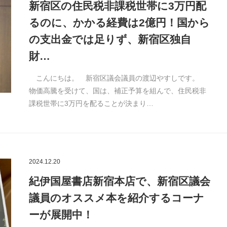
新宿区の住民税非課税世帯に3万円配
るのに、かかる経費は2億円！国から
の支出金では足りず、新宿区独自
財…
こんにちは。 新宿区議会議員の渡辺やすしです。
物価高騰を受けて、国は、補正予算を組んで、住民税非
課税世帯に3万円を配ることが決まり…
2024.12.20
紀伊国屋書店新宿本店で、新宿区議会
議員のオススメ本を紹介するコーナ
ーが展開中！