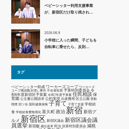
ベビーシッター利用支援事業
が、新宿区だけ取り残され…
2026.06.9
小学校に入った瞬間、子どもを
自転車に乗せたら、反則…
タグ
ワーカーズコープ
ベビーシッター助成
ワーカーズ
予算特別委員会
令
コープ職員数水増し事件
不在者投票
住民相談
保
和6年度新宿区予算案
令和7年度予算案
育園
公約実現
公文書公開請求
出産費用
区立公園
受動
子育て
学校給
喫煙
四ツ谷
国民健康保険
子育て支援
新宿
政治
新宿グ
富久町
食
学校給食費無償化
新宿区
新宿区議会議
ルメ
新宿区議会
員選挙
減税
新宿飯
民泊
決算特別委員会
歳出改革