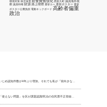
給食費無償化
議員海外視
環境対策
病児保育
西富久町
財源
路上喫煙
察
選挙ポスター
議員特権
選挙カー
選挙
高齢者偏重
ポスター公費負担
電動キックボード
政治
いじめ認知件数が4年ぶり増加。それでも私が『前向きな…
「使えない問題」を区が課題認識!民泊の住民票不正登録…