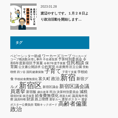
2023.01.28
渡辺やすしです。１月２８日よ
り政治活動を開始します…
タグ
ワーカーズコープ
ベビーシッター助成
ワーカーズ
予算特別委員会
令
コープ職員数水増し事件
不在者投票
住民相談
保
和6年度新宿区予算案
令和7年度予算案
育園
公約実現
公文書公開請求
出産費用
区立公園
受動
子育て
学校給
喫煙
四ツ谷
国民健康保険
子育て支援
新宿
政治
新宿グ
富久町
食
学校給食費無償化
新宿区
新宿区議会議
ルメ
新宿区議会
員選挙
減税
新宿飯
民泊
決算特別委員会
歳出改革
給食費無償化
議員海外視
環境対策
病児保育
西富久町
財源
路上喫煙
察
選挙ポスター
議員特権
選挙カー
選挙
高齢者偏重
ポスター公費負担
電動キックボード
政治