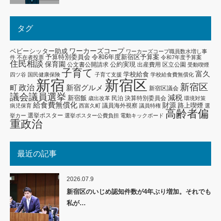
タグ
ワーカーズコープ
ベビーシッター助成
ワーカーズコープ職員数水増し事
予算特別委員会
令和6年度新宿区予算案
件
不在者投票
令和7年度予算案
住民相談
保育園
公約実現
公文書公開請求
出産費用
区立公園
受動喫煙
子育て
富久
学校給食
四ツ谷
国民健康保険
子育て支援
学校給食費無償化
新宿区
新宿
新宿区
政治
新宿グルメ
町
新宿区議会
議会議員選挙
減税
新宿飯
民泊
決算特別委員会
歳出改革
環境対策
給食費無償化
財源
路上喫煙
議員海外視察
病児保育
西富久町
議員特権
選
高齢者偏
選挙ポスター
挙カー
選挙ポスター公費負担
電動キックボード
重政治
最近の記事
2026.07.9
新宿区のいじめ認知件数が4年ぶり増加。それでも
私が…