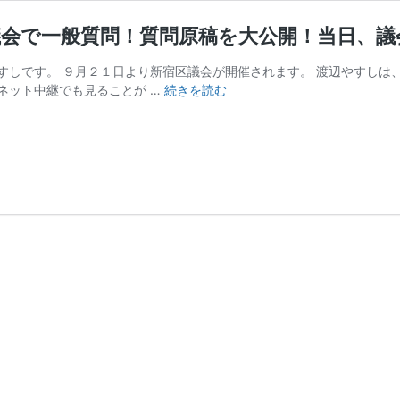
議会で一般質問！質問原稿を大公開！当日、議
すしです。 ９月２１日より新宿区議会が開催されます。 渡辺やすしは
９
ネット中継でも見ることが …
続きを読む
月
２
２
日
（金）
に
渡
辺
や
す
し
が
新
宿
区
議